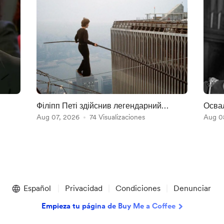
Філіпп Петі здійснив легендарний
Освал
перехід
Aug 07, 2026
74 Visualizaciones
Aug 0
Español
Privacidad
Condiciones
Denunciar
Empieza tu página de Buy Me a Coffee