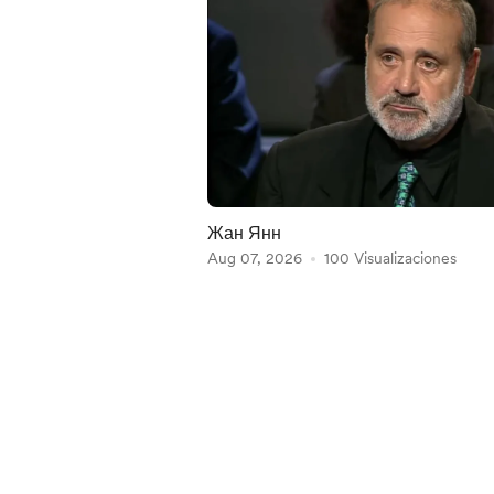
Жан Янн
Aug 07, 2026
100 Visualizaciones
Item
1
of
5