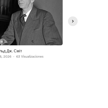
ьд Дж. Сміт
Велике пограбуванн
8, 2026
63 Visualizaciones
Aug 08, 2026
58 Visu