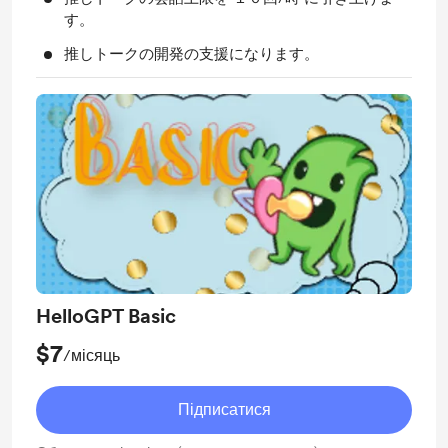
す。
推しトークの開発の支援になります。
HelloGPT Basic
$7
/місяць
Підписатися