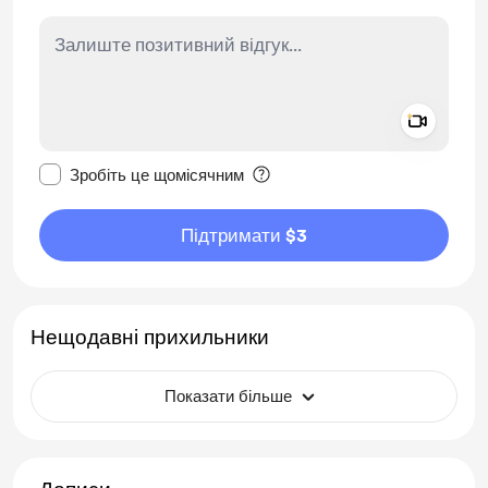
Add a 
Зробити це повідомлення приватним
Зробіть це щомісячним
Підтримати $3
Нещодавні прихильники
Показати більше