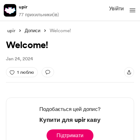
upir
Увійти
77 прихильники(ів)
upir
Дописи
Welcome!
Welcome!
Jan 24, 2024
1 люблю
Подобається цей допис?
Купити для upir каву
Підтримати