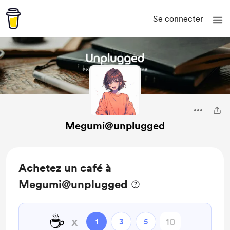
Se connecter
Megumi@unplugged
Achetez un café à
Megumi@unplugged
☕
x
1
3
5