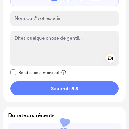
Add a 
Rendre ce message privé
Rendez cela mensuel
Soutenir 5 $
Donateurs récents