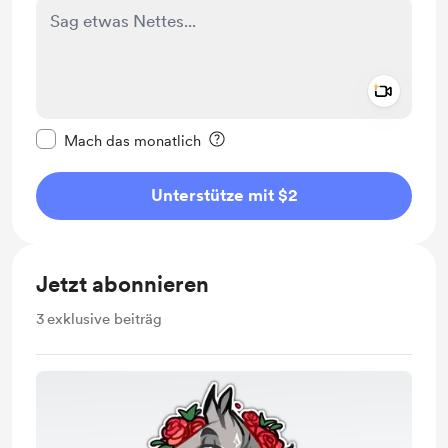
Add a 
Diese Nachricht als privat kennzeichnen
Mach das monatlich
Unterstütze mit $2
Jetzt abonnieren
3
exklusive beiträg