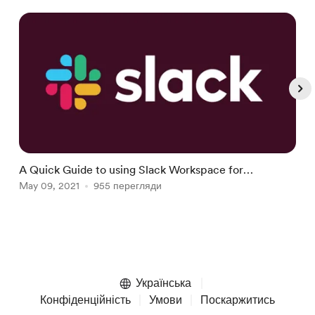
A Quick Guide to using Slack Workspace for
W
Developers
May 09, 2021
955 перегляди
p
A
Item
1
of
Українська
4
Конфіденційність
Умови
Поскаржитись