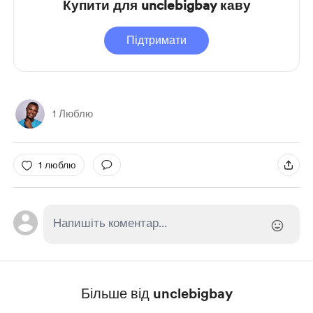
Купити для unclebigbay каву
Підтримати
1 Люблю
1 люблю
Більше від unclebigbay