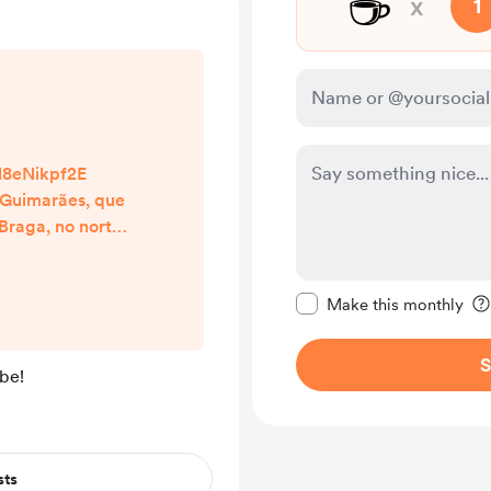
☕
x
1
l8eNikpf2E
 Guimarães, que
 Braga, no norte
possui cerca de
ostramos o que
Make this message pr
 na cidade, a
Make this monthly
doces típicos.
LICA no link e
S
be!
e Guimarães!
sts