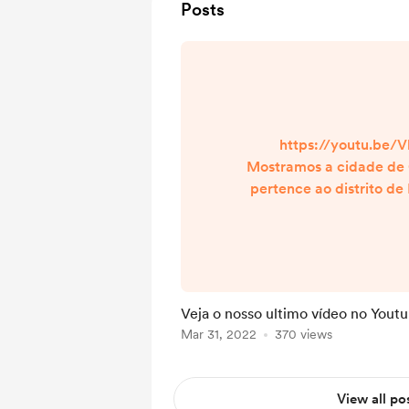
Posts
https://youtu.be/V
Mostramos a cidade de
pertence ao distrito de
de Portugal. A cidade 
156 849 habitantes. M
vocês podem conhecer
gastronomia, preços e 
Ficou curioso? então C
Veja o nosso ultimo vídeo no Youtu
conheça a cidade d
Mar 31, 2022
370 views
View all po