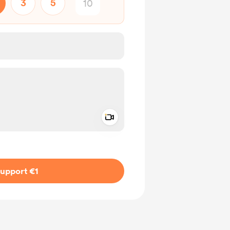
3
5
Add a video message
ivate
upport €1