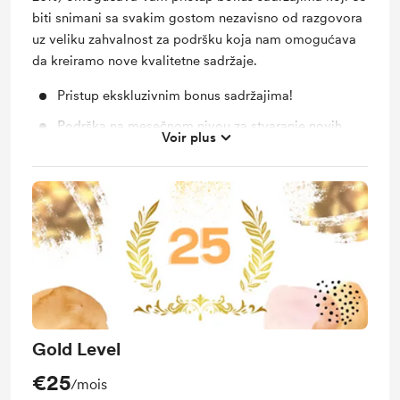
biti snimani sa svakim gostom nezavisno od razgovora
uz veliku zahvalnost za podršku koja nam omogućava
da kreiramo nove kvalitetne sadržaje.
Pristup ekskluzivnim bonus sadržajima!
Podrška na mesečnom nivou za stvaranje novih
Voir plus
sadržaja! Hvala od srca!
Gold Level
€25
/mois