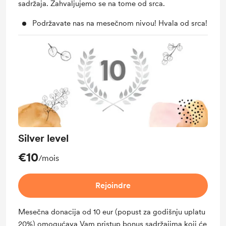
sadržaja. Zahvaljujemo se na tome od srca.
Podržavate nas na mesečnom nivou! Hvala od srca!
Silver level
€10
/mois
Rejoindre
Mesečna donacija od 10 eur (popust za godišnju uplatu
20%) omogućava Vam pristup bonus sadržajima koji će