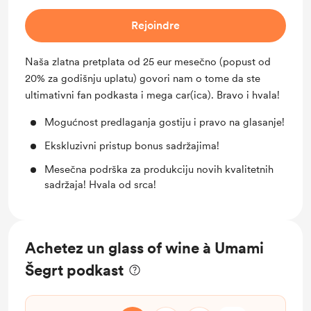
Rejoindre
Naša zlatna pretplata od 25 eur mesečno (popust od
20% za godišnju uplatu) govori nam o tome da ste
ultimativni fan podkasta i mega car(ica). Bravo i hvala!
Mogućnost predlaganja gostiju i pravo na glasanje!
Ekskluzivni pristup bonus sadržajima!
Mesečna podrška za produkciju novih kvalitetnih
sadržaja! Hvala od srca!
Achetez un glass of wine à Umami
Šegrt podkast