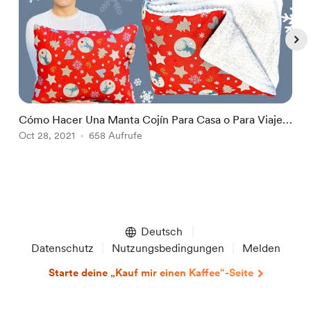
Cómo Hacer Una Manta Cojín Para Casa o Para Viaje
C
Con Un Truco De Costura / Para Vender o
Oct 28, 2021
658 Aufrufe
O
Item
1
of
Deutsch
4
Datenschutz
Nutzungsbedingungen
Melden
Starte deine „Kauf mir einen Kaffee“-Seite