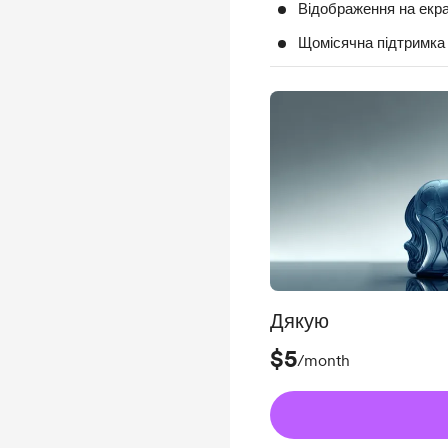
Відображення на екра
Щомісячна підтримка
Дякую
$5
/month