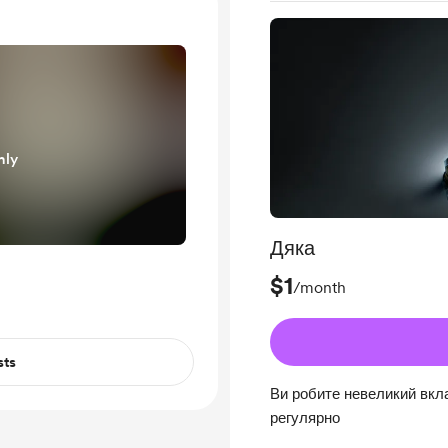
nly
Дяка
$1
/month
sts
Ви робите невеликий вкла
регулярно