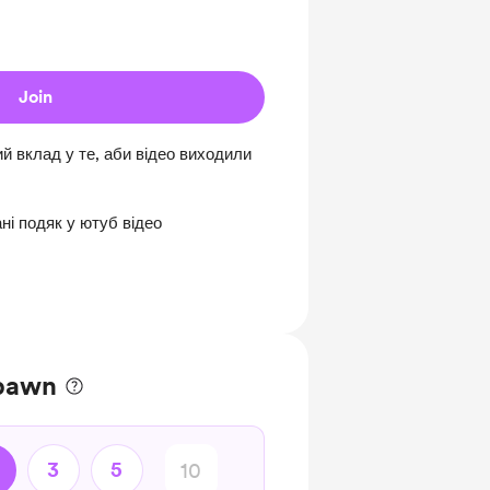
Join
 вклад у те, аби відео виходили
ні подяк у ютуб відео
 pawn
3
5