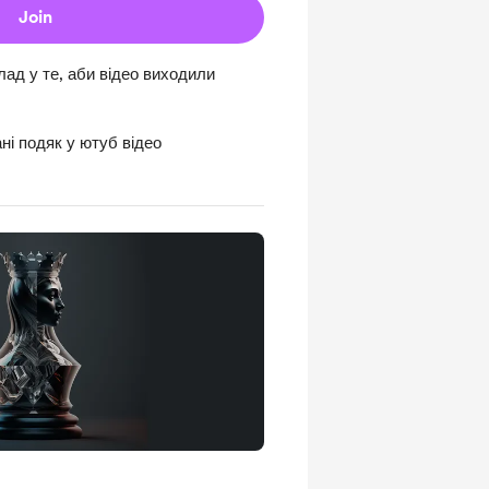
Join
д у те, аби відео виходили
ні подяк у ютуб відео