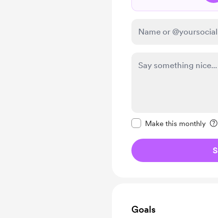
Make this message pr
Make this monthly
S
Goals