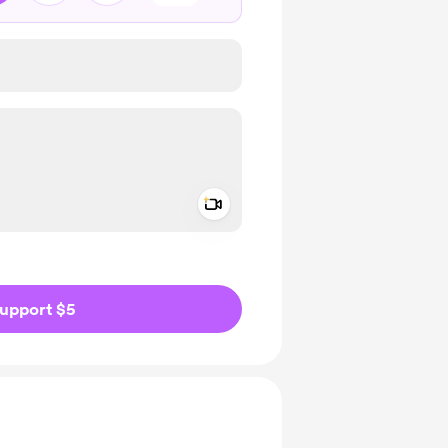
Add a video message
ivate
upport $5