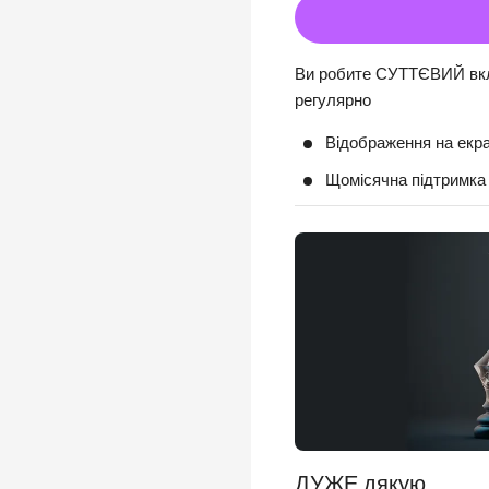
Ви робите СУТТЄВИЙ вкла
регулярно
Відображення на екра
Щомісячна підтримка
ДУЖЕ дякую