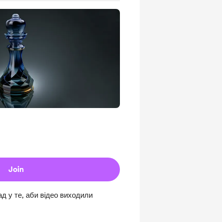
Join
д у те, аби відео виходили