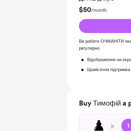
$50
/month
Ви робите ОЧМАНІТИ який
регулярно
Відображення на екра
Щомісячна підтримка
Buy Тимофій a
♟️
x
1