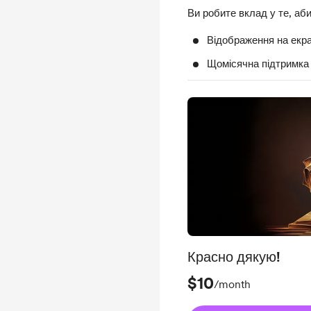
Ви робите вклад у те, аб
Відображення на екра
Щомісячна підтримка
Красно дякую!
$10
/month