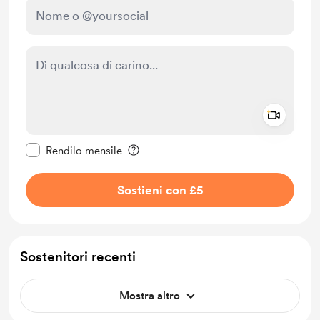
Add a 
Rendi questo messaggio privato
Rendilo mensile
Sostieni con £5
Sostenitori recenti
Mostra altro