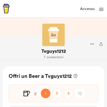
Accesso
Tvguys1212
7 sostenitori
Offri un Beer a Tvguys1212
🍺
x
1
3
5