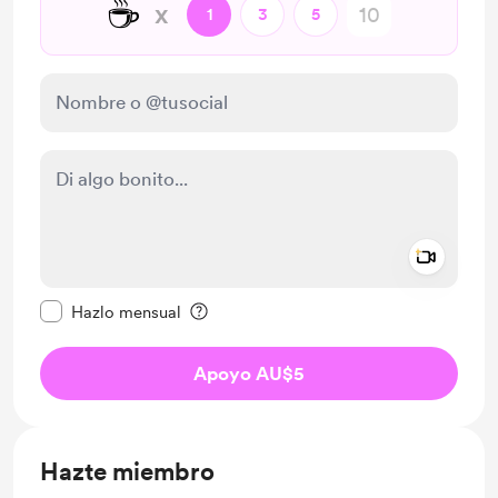
☕
x
1
3
5
Add a 
Configurar este mensaje como privado
Hazlo mensual
Apoyo AU$5
Hazte miembro