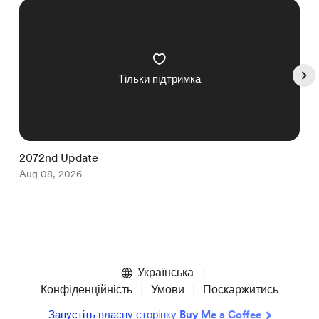
Тільки підтримка
2072nd Update
2
Aug 08, 2026
A
Item
1
of
Українська
5
Конфіденційність
Умови
Поскаржитись
Запустіть власну сторінку Buy Me a Coffee