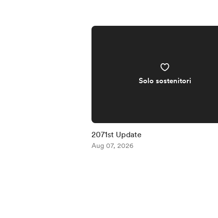
Solo sostenitori
2071st Update
Aug 07, 2026
Item
1
of
5