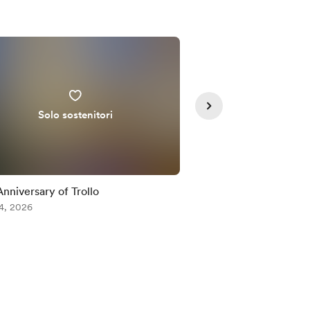
Solo sostenitori
Solo sos
Anniversary of Trollo
2068th Update
4, 2026
Aug 03, 2026