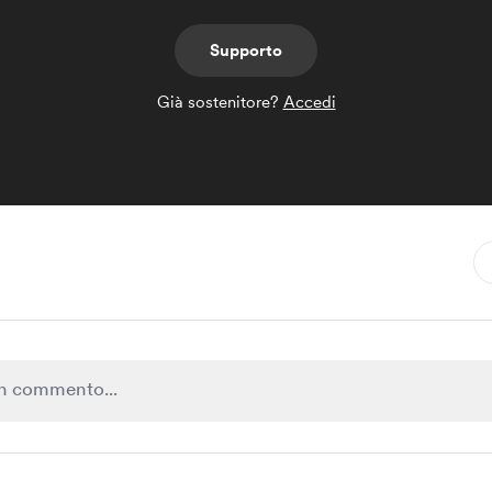
Supporto
Già sostenitore?
Accedi