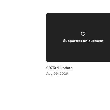
Supporters uniquement
2073rd Update
Aug 09, 2026
Item
1
of
5