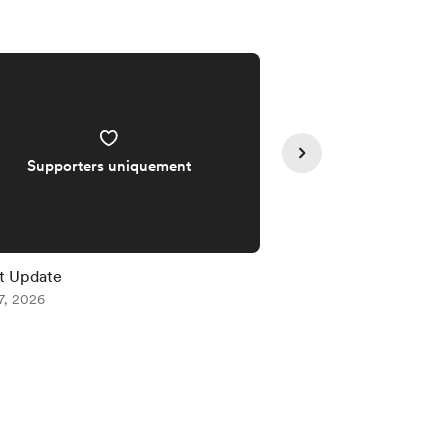
Supporters uniquement
Supporters 
t Update
2070th Update
7, 2026
Aug 06, 2026