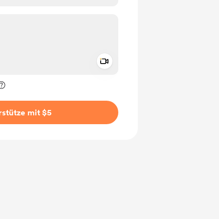
Add a video message
rivat kennzeichnen
stütze mit $5