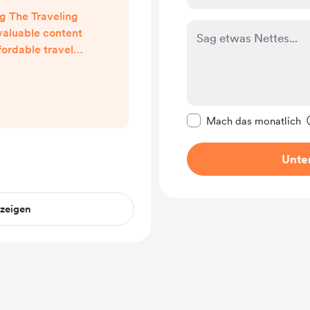
g The Traveling
valuable content
fordable travel,
photography tips!
Diese Nachricht als p
Mach das monatlich
Unter
nzeigen