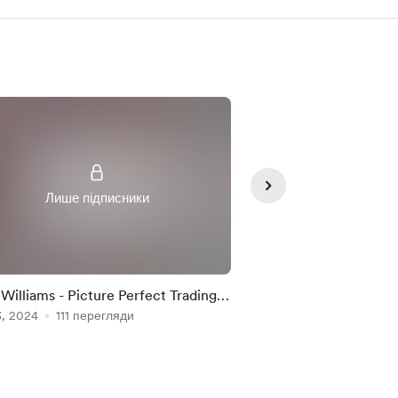
Лише підписники
Лише під
 Williams - Picture Perfect Trading
Larry Williams - Pict
 Techniques
3, 2024
111 перегляди
BlastOff
Oct 23, 2024
94 пере