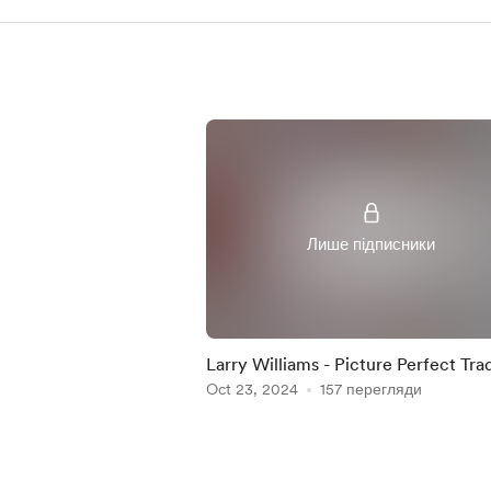
Лише підписники
Larry Williams - Picture Perfect Tra
30 WillTrend and Target Shooter
Oct 23, 2024
157 перегляди
Item
1