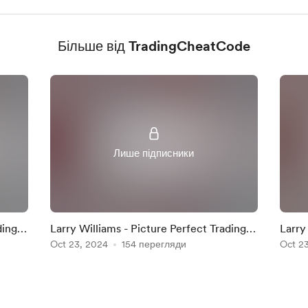
Більше від TradingCheatCode
Лише підписники
ding
Larry Williams - Picture Perfect Trading
Larry
31 Wrap Up
Oct 23, 2024
154 перегляди
Entry
Oct 2