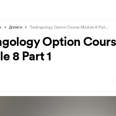
e
Дописи
Tradingology Option Course Module 8 Part
...
ngology Option Cour
e 8 Part 1