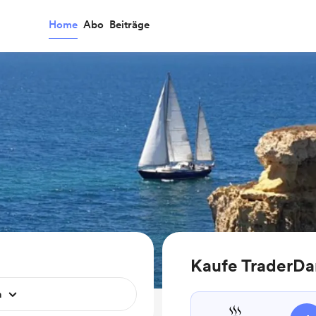
Home
Abo
Beiträge
Kaufe TraderDa
n