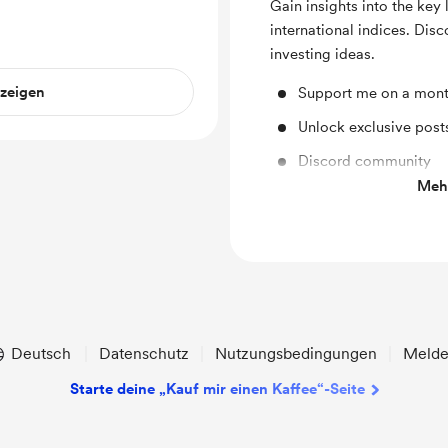
Gain insights into the key
international indices. Dis
investing ideas.
nzeigen
Support me on a mont
Unlock exclusive pos
Discord community
Mehr
Access to full library
Deutsch
Datenschutz
Nutzungsbedingungen
Meld
Starte deine „Kauf mir einen Kaffee“-Seite