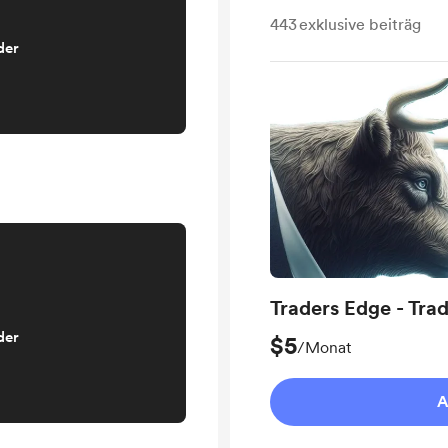
443
exklusive beiträg
der
Traders Edge - Tr
der
$5
/Monat
A