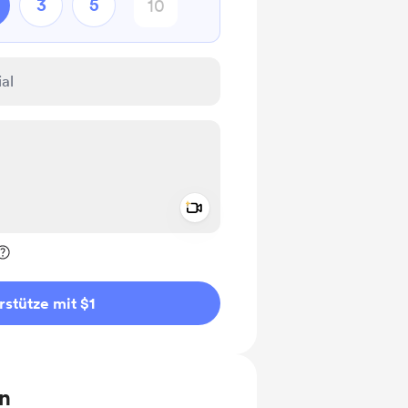
3
5
Add a video message
rivat kennzeichnen
rstütze mit $1
en