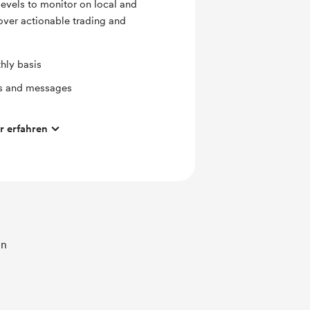
 levels to monitor on local and
cover actionable trading and
hly basis
ts and messages
 erfahren
en