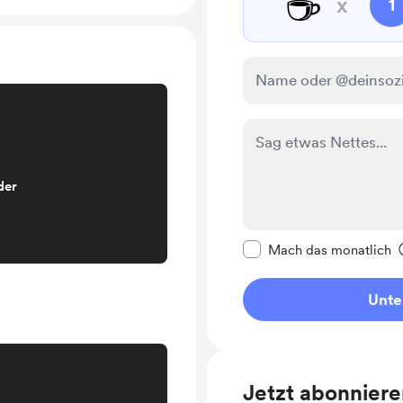
☕
x
1
der
Diese Nachricht als p
Mach das monatlich
Unte
Jetzt abonnier