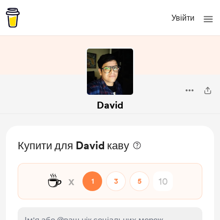
Увійти
David
Купити для David каву
☕
x
1
3
5