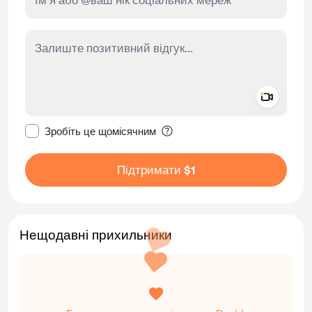
Add a 
Зробити це повідомлення приватним
Зробіть це щомісячним
Підтримати $1
Нещодавні прихильники