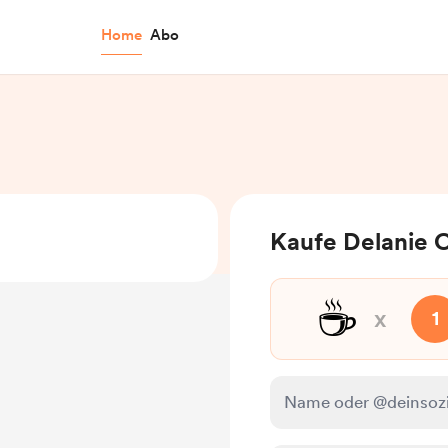
Home
Abo
Kaufe Delanie Ca
☕
x
1