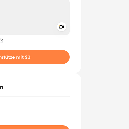
Add a video message
rivat kennzeichnen
stütze mit $3
en