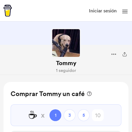
Iniciar sesión
Tommy
1 seguidor
Comprar Tommy un café
☕
x
1
3
5