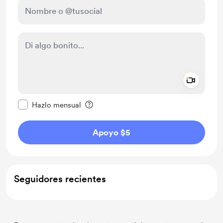
Add a 
Configurar este mensaje como privado
Hazlo mensual
Apoyo $5
Seguidores recientes