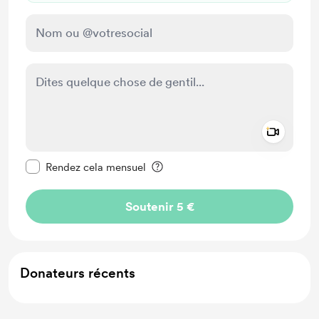
Add a 
Rendre ce message privé
Rendez cela mensuel
Soutenir 5 €
Donateurs récents