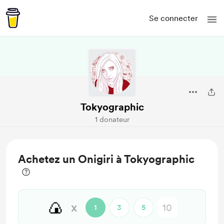
Se connecter
Tokyographic
1 donateur
Achetez un Onigiri à Tokyographic
🍙
x
1
3
5