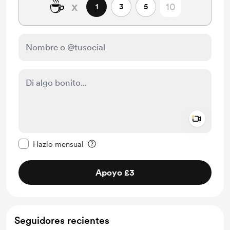
☕
x
1
3
5
Add a 
Configurar este mensaje como privado
Hazlo mensual
Apoyo £3
Seguidores recientes