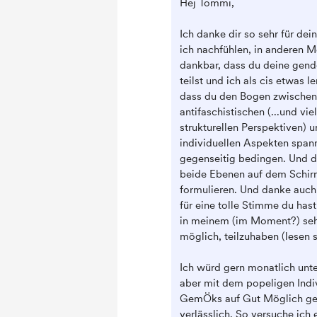
Hej Tommi,
Ich danke dir so sehr für dei
ich nachfühlen, in anderen 
dankbar, dass du deine gend
teilst und ich als cis etwas l
dass du den Bogen zwischen a
antifaschistischen (...und vie
strukturellen Perspektiven) 
individuellen Aspekten spanns
gegenseitig bedingen. Und do
beide Ebenen auf dem Schir
formulieren. Und danke auch
für eine tolle Stimme du has
in meinem (im Moment?) sehr
möglich, teilzuhaben (lesen s
Ich würd gern monatlich unte
aber mit dem popeligen Indi
GemÖks auf Gut Möglich ge
verlässlich. So versuche ich