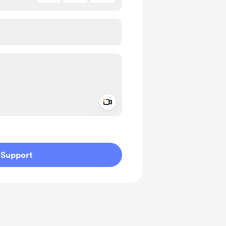
Add a video message
ivate
Support