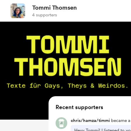
Tommi Thomsen
4 supporters
Recent supporters
chris/hamza/timmi
became a 
Heyy Tommi! I listened to y