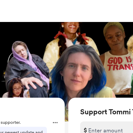
Support Tommi
supporter.
$
our newest update and