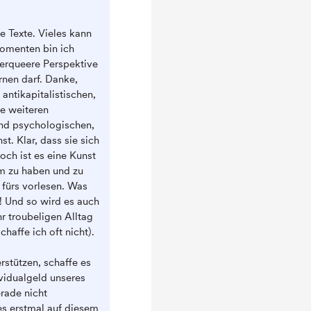
ne Texte. Vieles kann
Momenten bin ich
erqueere Perspektive
ernen darf. Danke,
ntikapitalistischen,
le weiteren
und psychologischen,
t. Klar, dass sie sich
ch ist es eine Kunst
m zu haben und zu
 fürs vorlesen. Was
t! Und so wird es auch
 troubeligen Alltag
chaffe ich oft nicht).
rstützen, schaffe es
vidualgeld unseres
rade nicht
 es erstmal auf diesem