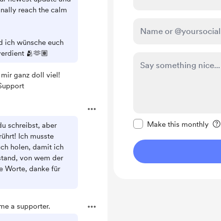
inally reach the calm
nd ich wünsche euch
verdient 🫂🫶🏽
mir ganz doll viel!
Support
Make this message pr
Make this monthly
du schreibst, aber
rührt! Ich musste
ch holen, damit ich
rstand, von wem der
e Worte, danke für
e a supporter.