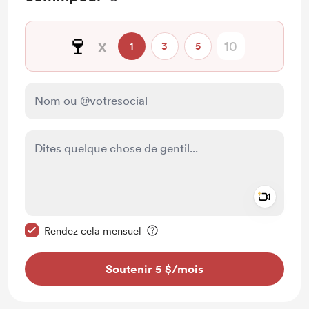
🍷
x
1
3
5
Add a 
Rendre ce message privé
Rendez cela mensuel
Soutenir 5 $
/mois