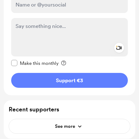
Add a 
Make this message private
Make this monthly
Support €3
Recent supporters
See more