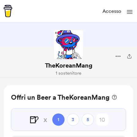
Accesso
TheKoreanMang
1 sostenitore
Offri un Beer a TheKoreanMang
🍺
x
1
3
5