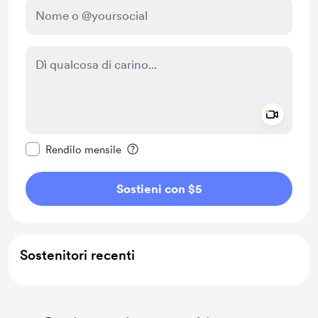
Add a 
Rendi questo messaggio privato
Rendilo mensile
Sostieni con $5
Sostenitori recenti