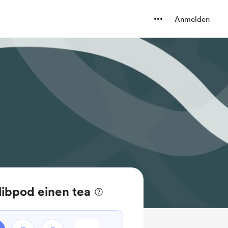
Anmelden
libpod einen tea