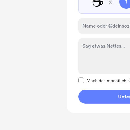
☕
x
1
Diese Nachricht als p
Mach das monatlich
Unter