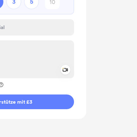
3
5
Add a video message
rivat kennzeichnen
stütze mit £3