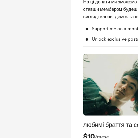
На ці донати ми зможемо 
ставши мембером будеш о
вигляді влогів, демок та 
Support me on a mont
Unlock exclusive pos
любимі браття та с
$10
/mese