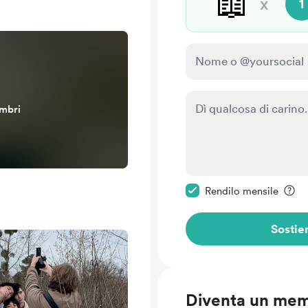
📖
x
1
embri
Rendi questo messagg
Rendilo mensile
Sostie
Diventa un me