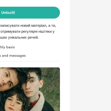
Unisciti
записувати новий матеріал, а ти,
тримувати регулярні ніштяки у
інших унікальних речей.
hly basis
ts and messages