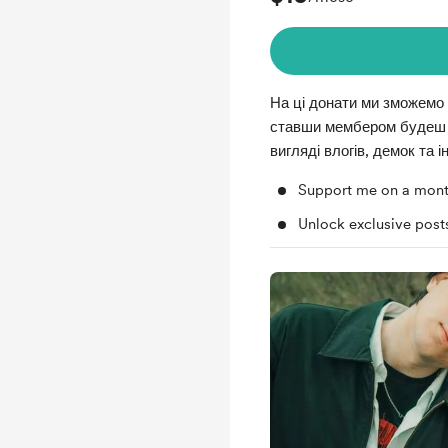
На ці донати ми зможемо 
ставши мембером будеш о
вигляді влогів, демок та 
Support me on a mont
Unlock exclusive pos