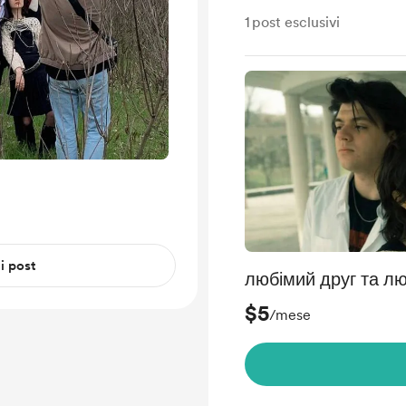
1
post esclusivi
 i post
любімий друг та л
$5
/mese