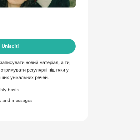
Unisciti
записувати новий матеріал, а ти,
тримувати регулярні ніштяки у
інших унікальних речей.
hly basis
ts and messages