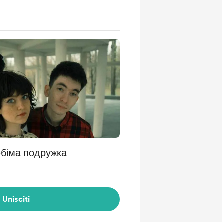
юбіма подружка
Unisciti