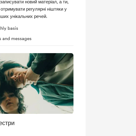
записувати новий матеріал, а ти,
тримувати регулярні ніштяки у
інших унікальних речей.
hly basis
ts and messages
естри