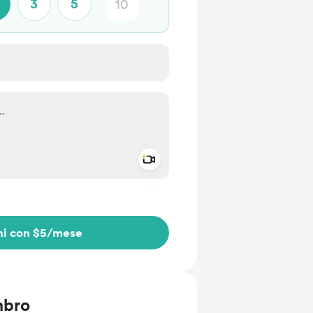
3
5
Add a video message
io privato
ni con $5
/mese
mbro