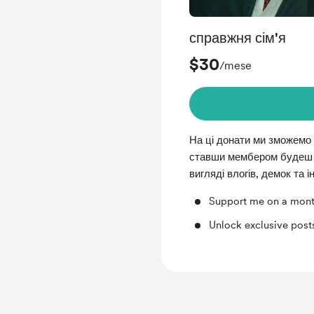
справжня сім'я
$30
/mese
На ці донати ми зможемо 
ставши мембером будеш о
вигляді влогів, демок та 
Support me on a mont
Unlock exclusive pos