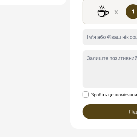
☕
x
1
Зробити це повідомл
Зробіть це щомісячн
Пі