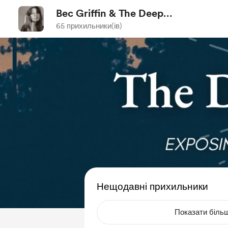
Bec Griffin & The Deep
Dive Project
65 прихильники(ів)
Нещодавні прихильники
Показати біль