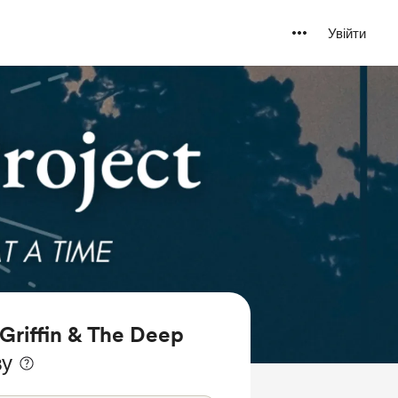
Увійти
Griffin & The Deep
ву