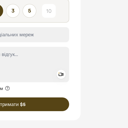
3
5
Add a video message
ення приватним
им
дтримати $5