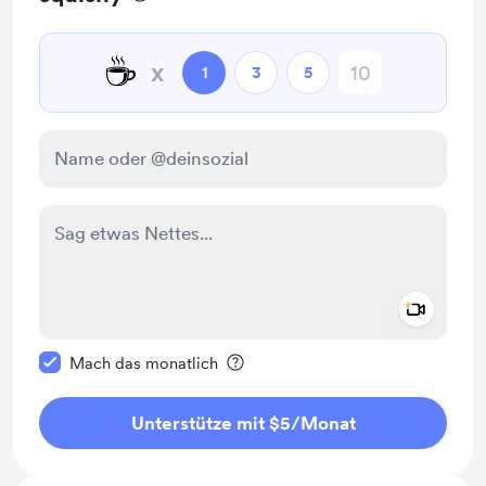
☕
x
1
3
5
Add a 
Diese Nachricht als privat kennzeichnen
Mach das monatlich
Unterstütze mit $5
/Monat