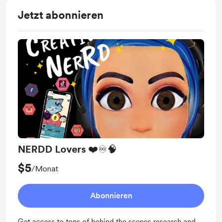
Jetzt abonnieren
NERDD Lovers ❤️♾️🧠
$5
/Monat
Abonnieren
Get access to tons of behind the scenes research and