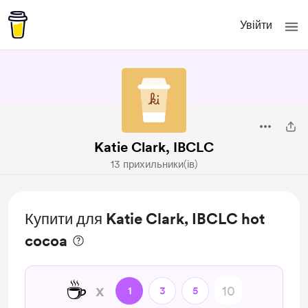
Увійти
Katie Clark, IBCLC
13 прихильники(ів)
Купити для Katie Clark, IBCLC hot
cocoa
☕
x
1
3
5