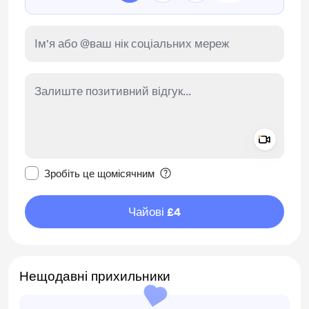
Add a 
Зробити це повідомлення приватним
Зробіть це щомісячним
Чайові £4
Нещодавні прихильники