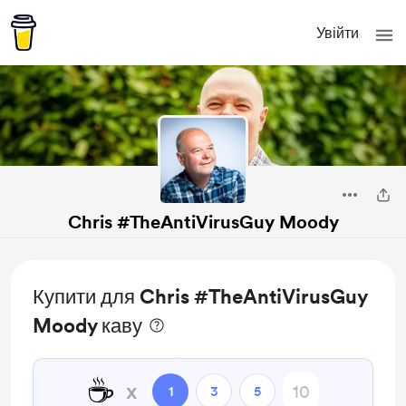
Увійти
Chris #TheAntiVirusGuy Moody
Купити для Chris #TheAntiVirusGuy
Moody каву
☕
x
1
3
5