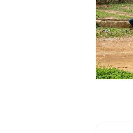
Item
1
of
1
Item
1
of