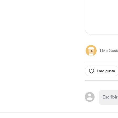
1
1 Me Gust
1 me gusta