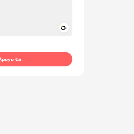
Add a video message
aje como privado
Apoyo €5