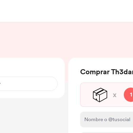
Comprar Th3dar
📦
x
1