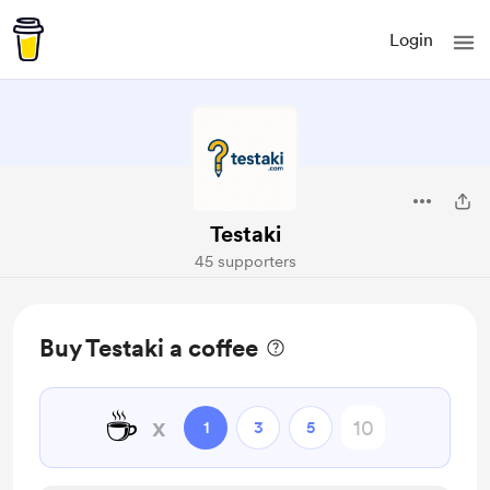
Login
Testaki
45 supporters
Buy Testaki a coffee
☕
x
1
3
5