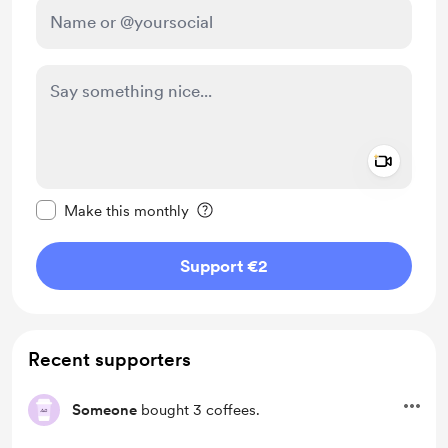
Add a 
Make this message private
Make this monthly
Support €2
Recent supporters
Someone
bought 3 coffees.