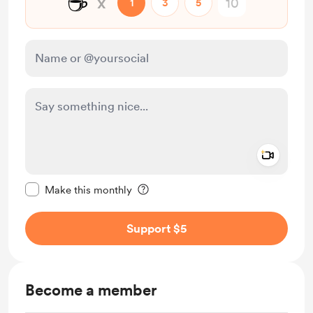
☕
x
1
3
5
Add a 
Make this message private
Make this monthly
Support $5
Become a member