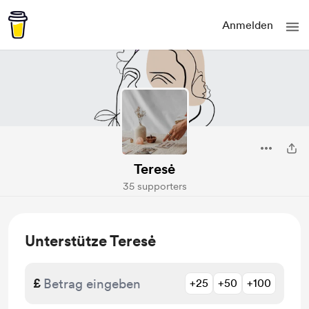
Anmelden
Teresė
35 supporters
Unterstütze Teresė
£
+25
+50
+100