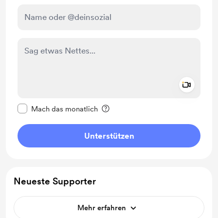
Add a 
Diese Nachricht als privat kennzeichnen
Mach das monatlich
Unterstützen
Neueste Supporter
Mehr erfahren