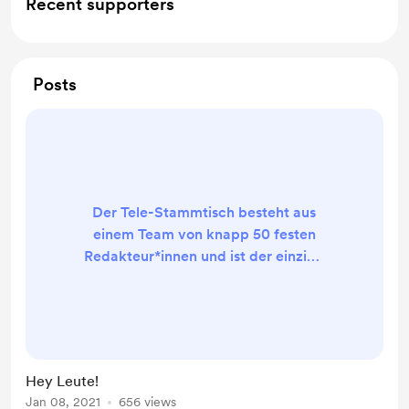
Recent supporters
Posts
Der Tele-Stammtisch besteht aus
einem Team von knapp 50 festen
Redakteur*innen und ist der einzige
deutschsprachige Audiopodcast,
der über nahezu alle Kinostarts und
viele Heimkinostarts berichtet. Wir
freuen uns über euren Support! Ihr
habt Bock auf entspannte
Hey Leute!
Besprechungen aktueller Filme? Ihr
Jan 08, 2021
656 views