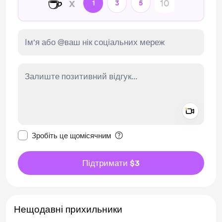
☕
x
1
3
5
Add a 
Зробити це повідомлення приватним
Зробіть це щомісячним
Підтримати $3
Нещодавні прихильники