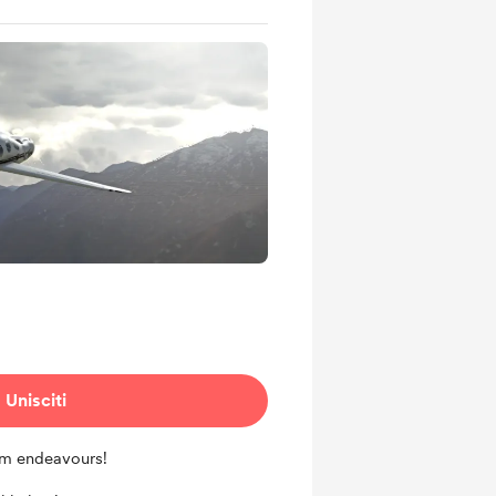
Unisciti
im endeavours!