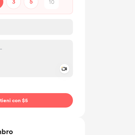
3
5
Add a video message
io privato
tieni con $5
mbro