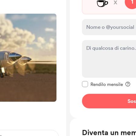
☕
x
1
Rendi questo messagg
Rendilo mensile
Sos
Diventa un me