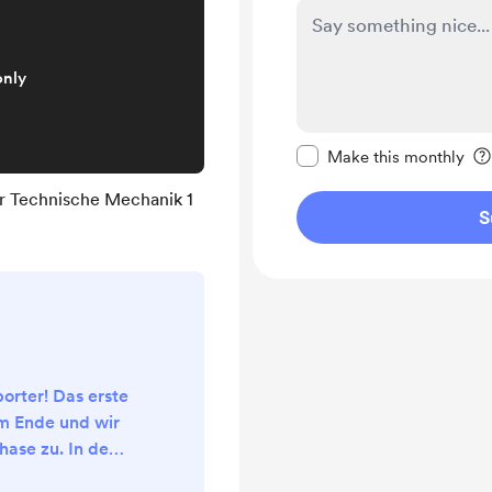
only
Make this message pr
Make this monthly
ür Technische Mechanik 1
S
orter! Das erste
m Ende und wir
hase zu. In den
 7/21 wird es