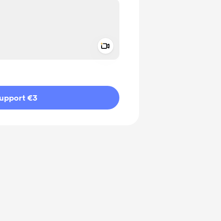
Add a video message
ivate
upport €3