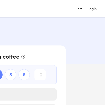
Login
 coffee
3
5