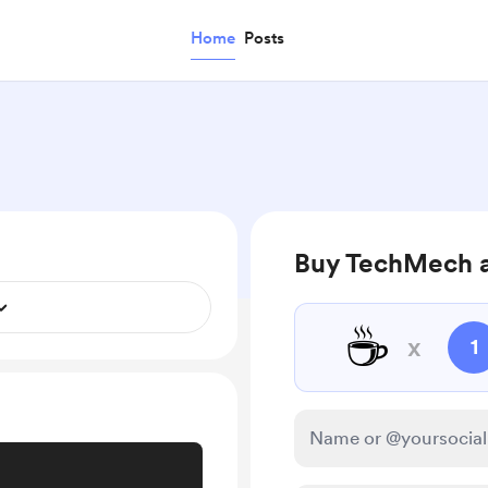
Home
Posts
Buy TechMech a
☕
x
1