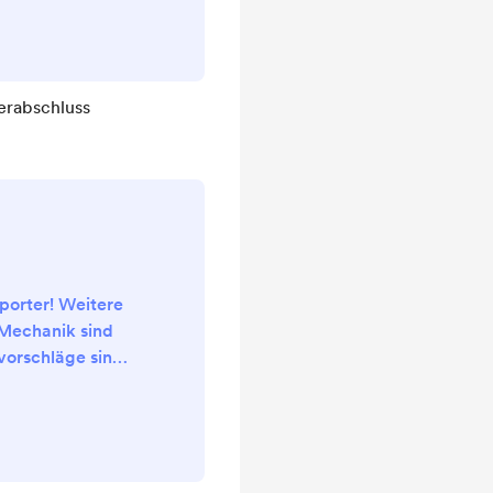
r Wiederholung
 Technischen
ik) geben. Hier
ie behandelten
erabschluss
Ihnen gemeinsam
tzen Sie die
uf die Prüfu...
porter! Weitere
 Mechanik sind
orschläge sind
 im Rahmen des
enommen.