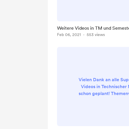
weitere Livestreams zu
von allen Themen der
Mechanik 1 (Stereostat
werde ich kurz über d
Weitere Videos in TM und Semest
Themen gehen und mit 
Feb 06, 2021
553 views
Aufgaben rechnen. Nu
Wiederholung um sich a
Vielen Dank an alle Sup
Videos in Technischer
schon geplant! Themenv
willkommen und werden
Möglichen aufg