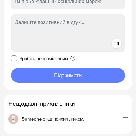
Add a 
Зробити це повідомлення приватним
Зробіть це щомісячним
Підтримати
Нещодавні прихильники
Someone
став прихильником.