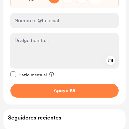
Add a 
Configurar este mensaje como privado
Hazlo mensual
Apoyo £5
Seguidores recientes