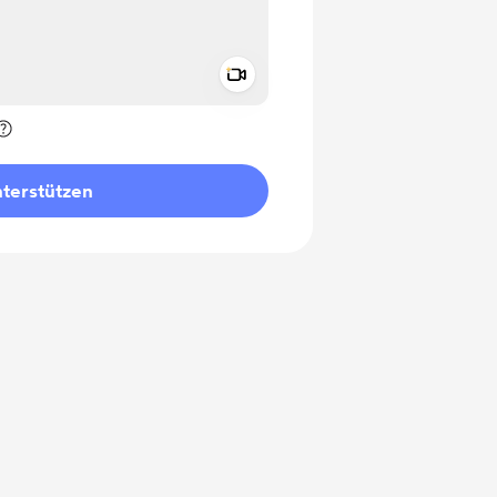
Add a video message
rivat kennzeichnen
terstützen