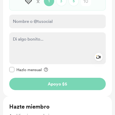
💛
x
1
3
5
Add a 
Configurar este mensaje como privado
Hazlo mensual
Apoyo $5
Hazte miembro