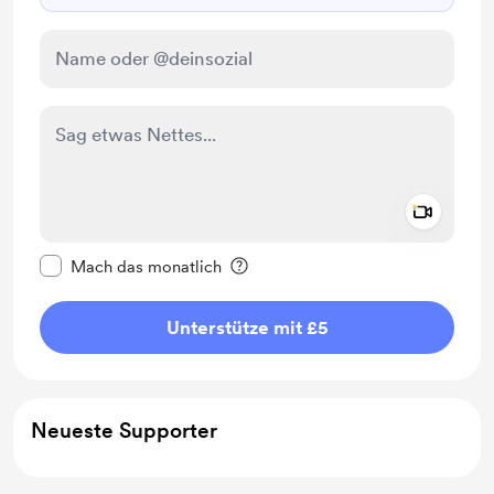
Add a 
Diese Nachricht als privat kennzeichnen
Mach das monatlich
Unterstütze mit £5
Neueste Supporter