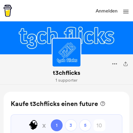
Anmelden
t3chflicks
1 supporter
Kaufe t3chflicks einen future
🧠
x
1
3
5