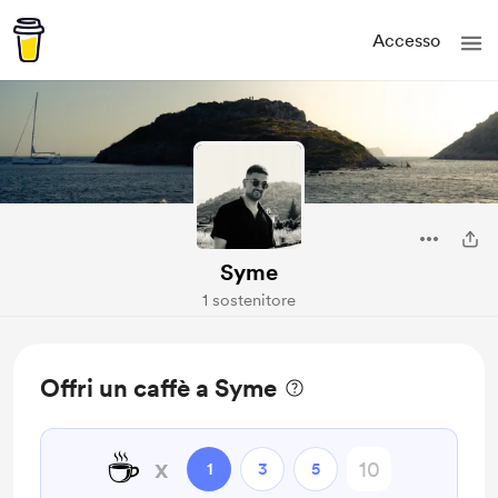
Accesso
Syme
1 sostenitore
Offri un caffè a Syme
☕
x
1
3
5