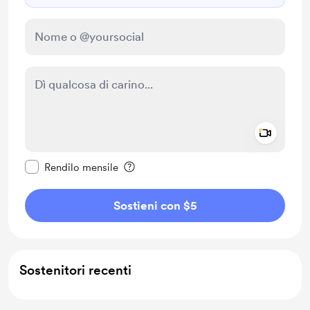
Add a 
Rendi questo messaggio privato
Rendilo mensile
Sostieni con $5
Sostenitori recenti