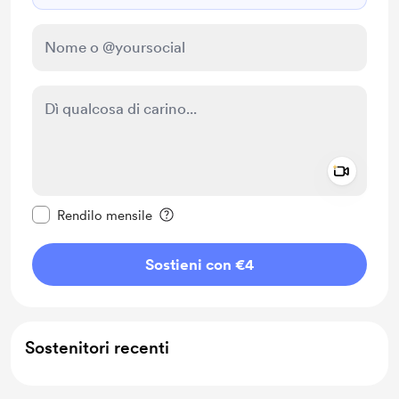
Add a 
Rendi questo messaggio privato
Rendilo mensile
Sostieni con €4
Sostenitori recenti