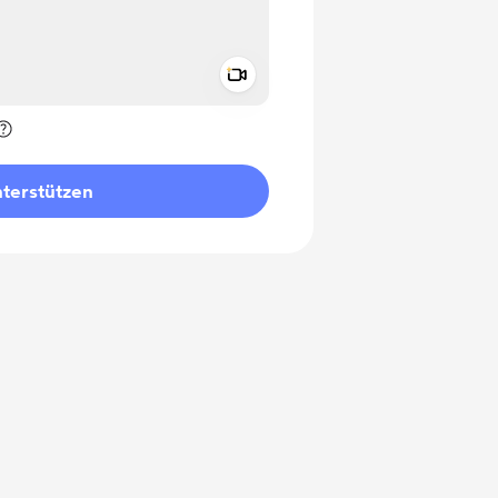
Add a video message
rivat kennzeichnen
terstützen