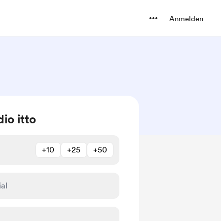
Anmelden
io itto
+10
+25
+50